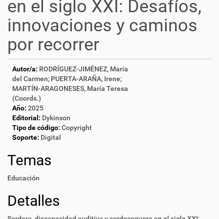
en el siglo XXI: Desafíos,
innovaciones y caminos
por recorrer
Autor/a:
RODRÍGUEZ-JIMÉNEZ, María
del Carmen; PUERTA-ARAÑA, Irene;
MARTÍN-ARAGONESES, María Teresa
(Coords.)
Año:
2025
Editorial:
Dykinson
Tipo de código:
Copyright
Soporte:
Digital
Temas
Educación
Detalles
Sordera, discapacidad auditiva y sordoceguera en el siglo XXI: