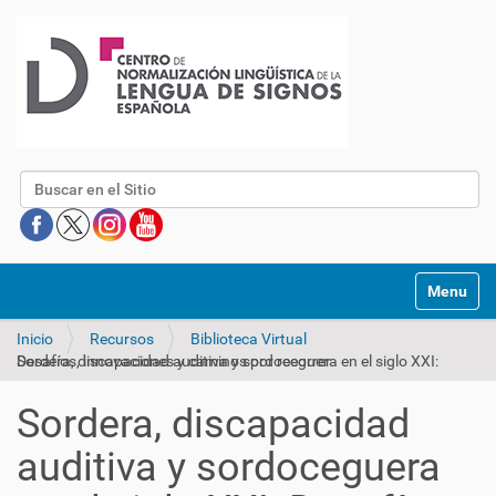
Buscar
Mostrar/O
Inicio
Recursos
Biblioteca Virtual
Sordera, discapacidad auditiva y sordoceguera en el siglo XXI: Desafíos, innovaciones y caminos por recorrer
Sordera, discapacidad
auditiva y sordoceguera