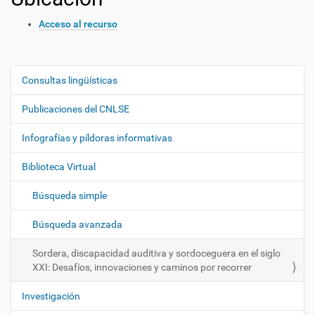
Acceso al recurso
Consultas lingüísticas
N
a
Publicaciones del CNLSE
v
e
Infografías y píldoras informativas
g
Biblioteca Virtual
a
c
Búsqueda simple
i
ó
Búsqueda avanzada
n
Sordera, discapacidad auditiva y sordoceguera en el siglo
XXI: Desafíos, innovaciones y caminos por recorrer
Investigación