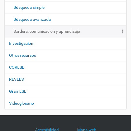
c
Búsqueda simple
i
ó
Búsqueda avanzada
n
Sordera: comunicación y aprendizaje
Investigación
Otros recursos
CORLSE
REVLES
GramLSE
Videoglosario
Accesibilidad
Mapa web