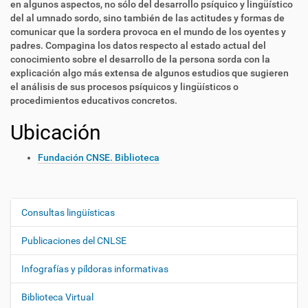
en algunos aspectos, no sólo del desarrollo psíquico y lingüístico
del al umnado sordo, sino también de las actitudes y formas de
comunicar que la sordera provoca en el mundo de los oyentes y
padres. Compagina los datos respecto al estado actual del
conocimiento sobre el desarrollo de la persona sorda con la
explicación algo más extensa de algunos estudios que sugieren
el análisis de sus procesos psíquicos y lingüísticos o
procedimientos educativos concretos.
Ubicación
Fundación CNSE. Biblioteca
Consultas lingüísticas
N
a
Publicaciones del CNLSE
v
e
Infografías y píldoras informativas
g
Biblioteca Virtual
a