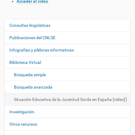
Acceder al vídeo
Consultas lingüísticas
N
a
Publicaciones del CNLSE
v
e
Infografías y píldoras informativas
g
Biblioteca Virtual
a
c
Búsqueda simple
i
ó
Búsqueda avanzada
n
Situación Educativa de la Juventud Sorda en España [vídeo]
Investigación
Otros recursos