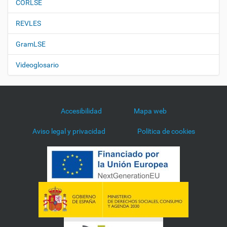
CORLSE
REVLES
GramLSE
Videoglosario
Accesibilidad
Mapa web
Aviso legal y privacidad
Política de cookies