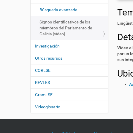
i
í
:
ó
Te
Búsqueda avanzada
n
Signos identificativos de los
Lingüíst
miembros del Parlamento de
Galicia [vídeo]
Deta
Investigación
Vídeo el
por un l
Otros recursos
sus inte
CORLSE
Ubi
REVLES
Ac
GramLSE
Videoglosario