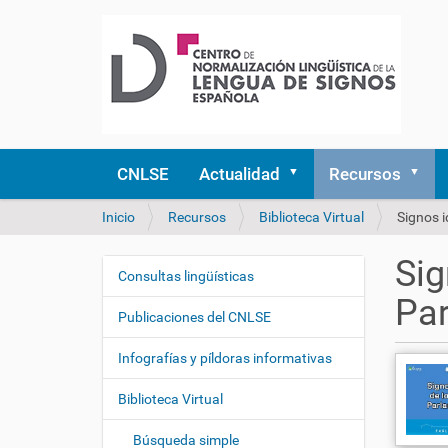
CNLSE
Actualidad
Recursos
U
Inicio
Recursos
Biblioteca Virtual
Signos i
s
t
Sig
e
Consultas lingüísticas
N
d
Par
a
e
Publicaciones del CNLSE
v
s
e
t
Infografías y píldoras informativas
á
g
a
Biblioteca Virtual
a
q
c
u
Búsqueda simple