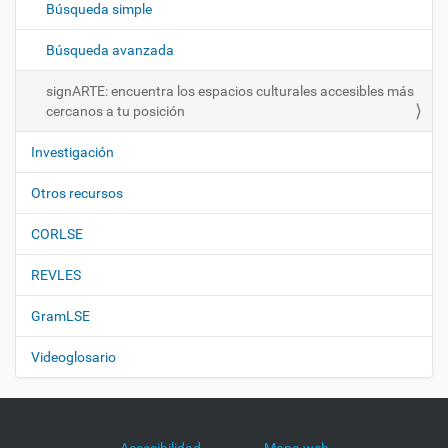
Búsqueda simple
i
ó
Búsqueda avanzada
n
signARTE: encuentra los espacios culturales accesibles más
cercanos a tu posición
Investigación
Otros recursos
CORLSE
REVLES
GramLSE
Videoglosario