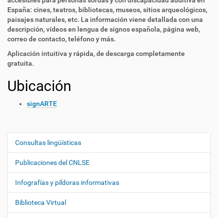
accesibles para personas sordas y con discapacidad auditiva en
España: cines, teatros, bibliotecas, museos, sitios arqueológicos,
paisajes naturales, etc. La información viene detallada con una
descripción, vídeos en lengua de signos española, página web,
correo de contacto, teléfono y más.
Aplicación intuitiva y rápida, de descarga completamente
gratuita.
Ubicación
signARTE
Consultas lingüísticas
N
a
Publicaciones del CNLSE
v
e
Infografías y píldoras informativas
g
Biblioteca Virtual
a
c