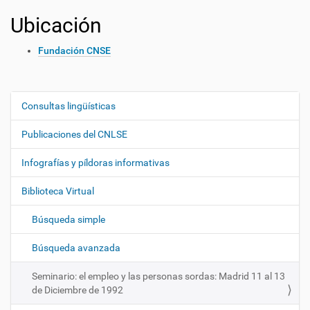
Ubicación
Fundación CNSE
Consultas lingüísticas
N
a
Publicaciones del CNLSE
v
e
Infografías y píldoras informativas
g
Biblioteca Virtual
a
c
Búsqueda simple
i
ó
Búsqueda avanzada
n
Seminario: el empleo y las personas sordas: Madrid 11 al 13
de Diciembre de 1992