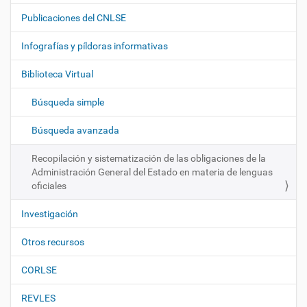
a
Publicaciones del CNLSE
v
e
Infografías y píldoras informativas
g
Biblioteca Virtual
a
c
Búsqueda simple
i
ó
Búsqueda avanzada
n
Recopilación y sistematización de las obligaciones de la
Administración General del Estado en materia de lenguas
oficiales
Investigación
Otros recursos
CORLSE
REVLES