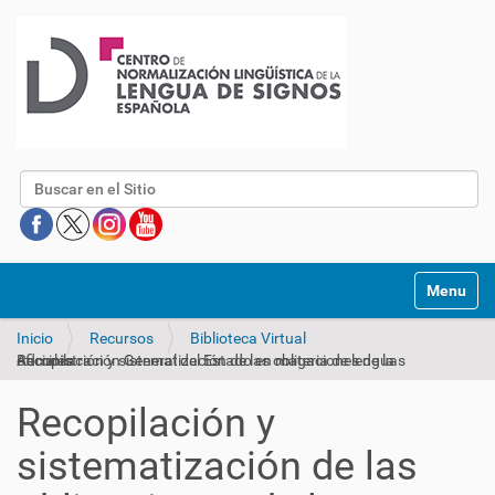
Buscar
Mostrar/O
Inicio
Recursos
Biblioteca Virtual
Recopilación y sistematización de las obligaciones de la Administración General del Estado en materia de lenguas oficiales
Recopilación y
sistematización de las