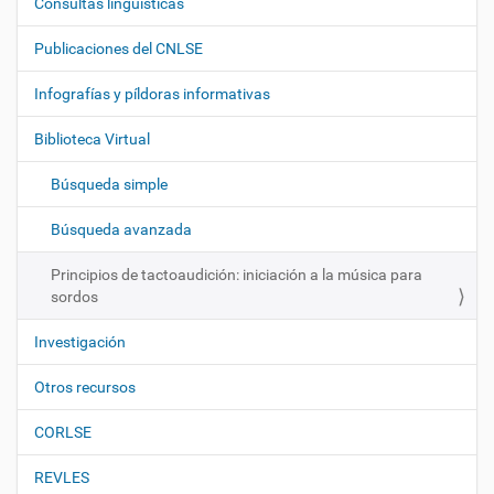
Consultas lingüísticas
N
a
Publicaciones del CNLSE
v
e
Infografías y píldoras informativas
g
Biblioteca Virtual
a
c
Búsqueda simple
i
ó
Búsqueda avanzada
n
Principios de tactoaudición: iniciación a la música para
sordos
Investigación
Otros recursos
CORLSE
REVLES