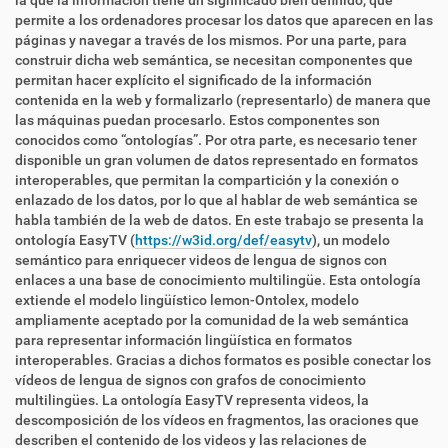
la que la información tiene un significado bien definido, que
permite a los ordenadores procesar los datos que aparecen en las
páginas y navegar a través de los mismos. Por una parte, para
construir dicha web semántica, se necesitan componentes que
permitan hacer explícito el significado de la información
contenida en la web y formalizarlo (representarlo) de manera que
las máquinas puedan procesarlo. Estos componentes son
conocidos como “ontologías”. Por otra parte, es necesario tener
disponible un gran volumen de datos representado en formatos
interoperables, que permitan la compartición y la conexión o
enlazado de los datos, por lo que al hablar de web semántica se
habla también de la web de datos. En este trabajo se presenta la
ontología EasyTV (
https://w3id.org/def/easytv
), un modelo
semántico para enriquecer videos de lengua de signos con
enlaces a una base de conocimiento multilingüe. Esta ontología
extiende el modelo lingüístico lemon-Ontolex, modelo
ampliamente aceptado por la comunidad de la web semántica
para representar información lingüística en formatos
interoperables. Gracias a dichos formatos es posible conectar los
vídeos de lengua de signos con grafos de conocimiento
multilingües. La ontología EasyTV representa videos, la
descomposición de los vídeos en fragmentos, las oraciones que
describen el contenido de los videos y las relaciones de