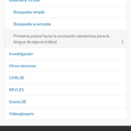
Biblioteca Virtual
a
c
Búsqueda simple
i
ó
Búsqueda avanzada
n
Primeros pasos hacia la anotación semántica para la
lengua de signos [vídeo]
Investigación
Otros recursos
CORLSE
REVLES
GramLSE
Videoglosario