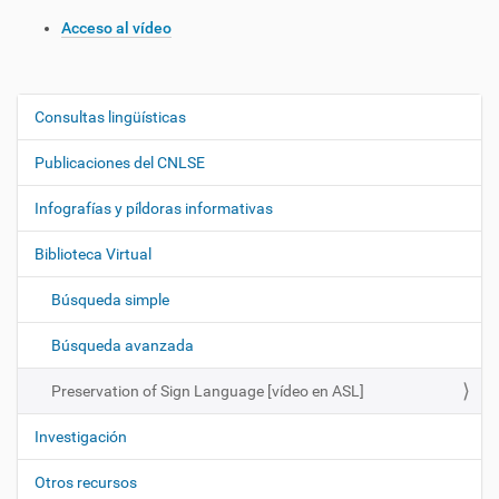
Acceso al vídeo
Consultas lingüísticas
N
a
Publicaciones del CNLSE
v
e
Infografías y píldoras informativas
g
Biblioteca Virtual
a
c
Búsqueda simple
i
ó
Búsqueda avanzada
n
Preservation of Sign Language [vídeo en ASL]
Investigación
Otros recursos