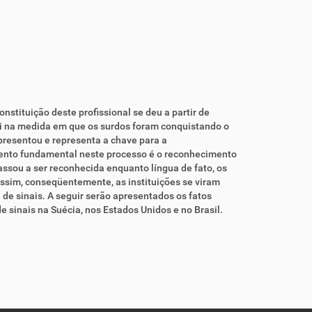
constituição deste profissional se deu a partir de
ai na medida em que os surdos foram conquistando o
representou e representa a chave para a
elemento fundamental neste processo é o reconhecimento
 passou a ser reconhecida enquanto língua de fato, os
ssim, conseqüentemente, as instituições se viram
a de sinais. A seguir serão apresentados os fatos
 de sinais na Suécia, nos Estados Unidos e no Brasil.