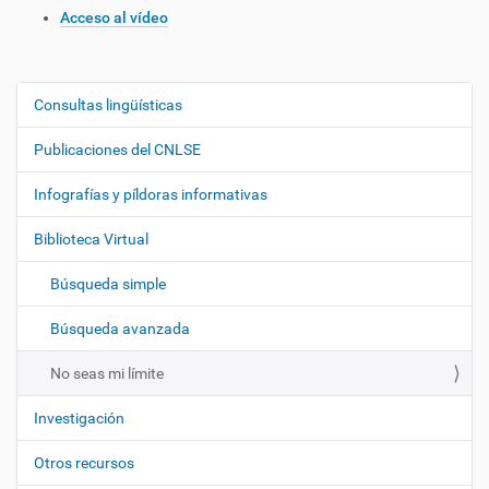
Acceso al vídeo
Consultas lingüísticas
N
a
Publicaciones del CNLSE
v
e
Infografías y píldoras informativas
g
Biblioteca Virtual
a
c
Búsqueda simple
i
ó
Búsqueda avanzada
n
No seas mi límite
Investigación
Otros recursos