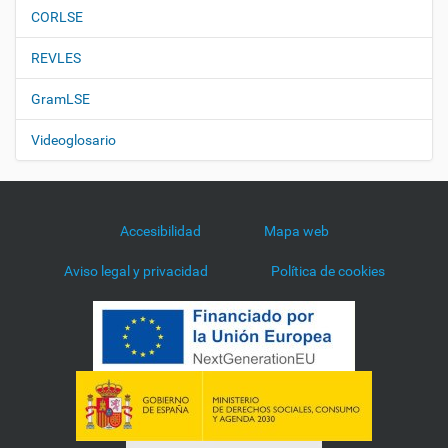
CORLSE
REVLES
GramLSE
Videoglosario
Accesibilidad
Mapa web
Aviso legal y privacidad
Política de cookies