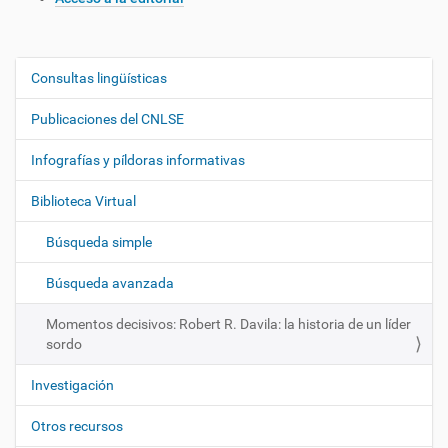
Consultas lingüísticas
N
a
Publicaciones del CNLSE
v
e
Infografías y píldoras informativas
g
Biblioteca Virtual
a
c
Búsqueda simple
i
ó
Búsqueda avanzada
n
Momentos decisivos: Robert R. Davila: la historia de un líder
sordo
Investigación
Otros recursos