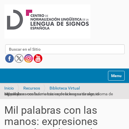
Buscar
Mostrar/O
Inicio
Recursos
Biblioteca Virtual
Mil palabras con las manos: expresiones naturales, idioma de signos y un vocabulario básico de la lengua de signos española
Mil palabras con las
manos: expresiones