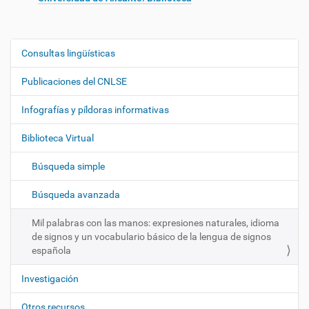
Consultas lingüísticas
N
a
Publicaciones del CNLSE
v
e
Infografías y píldoras informativas
g
Biblioteca Virtual
a
c
Búsqueda simple
i
ó
Búsqueda avanzada
n
Mil palabras con las manos: expresiones naturales, idioma
de signos y un vocabulario básico de la lengua de signos
española
Investigación
Otros recursos