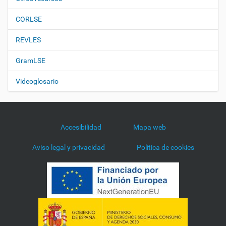
CORLSE
REVLES
GramLSE
Videoglosario
Accesibilidad
Mapa web
Aviso legal y privacidad
Política de cookies