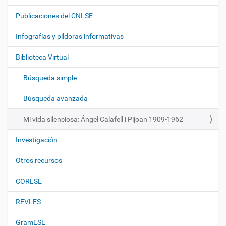
a
Publicaciones del CNLSE
v
e
Infografías y píldoras informativas
g
Biblioteca Virtual
a
c
Búsqueda simple
i
ó
Búsqueda avanzada
n
Mi vida silenciosa: Ángel Calafell i Pijoan 1909-1962
Investigación
Otros recursos
CORLSE
REVLES
GramLSE