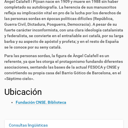
Àngel Calafell i Pijoan nace en 1909 y muere en 1988 sin haber
completado su autobiografía. La herencia de sus manuscritos
refleja su implicación vital en pro de la lucha por los derechos de
las personas sordas en épocas políticas difíciles (República,
Guerra Civil, Dictadura, Posguerra, Democracia). A pesar de su
fuerte carácter inconformista, con una clara ideología catalanista
y federalista, se convierte en el entrañable avi català, por su larga
barba y su aspecto de apóstol y profeta; y en el resto de España
se le conoce por su seny català.
Para las personas sordas, la figura de Àngel Calafell es un
referente, ya que les otorga el protagonismo fundando diferentes
asociaciones, sentando las bases de la actual FESOCA y CNSE y
convirtiendo su propia casa del Barrio Gótico de Barcelona, en el
«Séptimo cielo».
Ubicación
Fundación CNSE. Biblioteca
Consultas lingüísticas
N