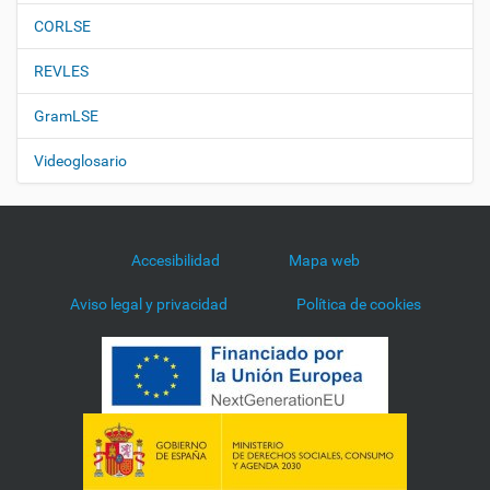
CORLSE
REVLES
GramLSE
Videoglosario
Accesibilidad
Mapa web
Aviso legal y privacidad
Política de cookies