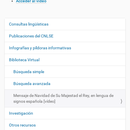
Acceder al vídeo
Consultas lingüísticas
N
a
Publicaciones del CNLSE
v
e
Infografías y píldoras informativas
g
Biblioteca Virtual
a
c
Búsqueda simple
i
ó
Búsqueda avanzada
n
Mensaje de Navidad de Su Majestad el Rey, en lengua de
signos española [vídeo]
Investigación
Otros recursos