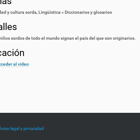
mas
ad y cultura sorda
,
Lingüística » Diccionarios y glosarios
lles
niños sordos de todo el mundo signan el país del que son originarios.
cación
ceder al vídeo
Aviso legal y privacidad