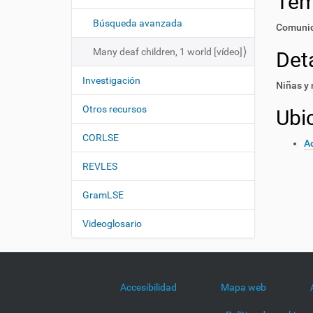
Te
i
í
:
ó
Búsqueda avanzada
Comunid
n
Many deaf children, 1 world [vídeo]
Deta
Investigación
Niñas y 
Otros recursos
Ubi
CORLSE
Ac
REVLES
GramLSE
Videoglosario
Accesibilidad
Mapa web