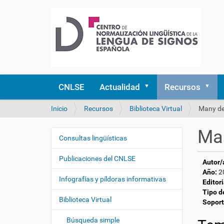
CNLSE
Actualidad
Recursos
U
Inicio
Recursos
Biblioteca Virtual
Many dea
s
t
Man
e
Consultas lingüísticas
N
d
a
e
Publicaciones del CNLSE
Autor/
v
s
Año:
2
e
t
Infografías y píldoras informativas
Editori
á
g
Tipo d
a
Biblioteca Virtual
a
Soport
q
c
u
Búsqueda simple