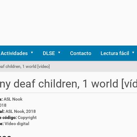
Actividades
DLSE
Contacto
Lectura fácil
f children, 1 world [vídeo]
y deaf children, 1 world [ví
a:
ASL Nook
018
al:
ASL Nook, 2018
e código:
Copyright
e:
Vídeo digital