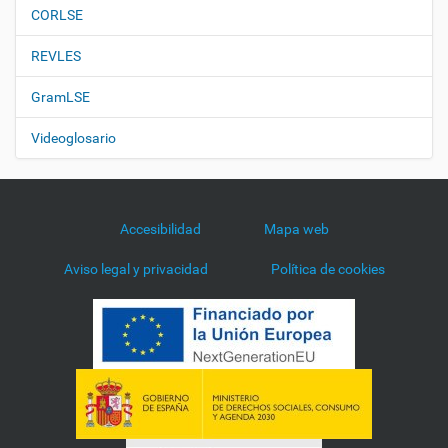
CORLSE
REVLES
GramLSE
Videoglosario
Accesibilidad
Mapa web
Aviso legal y privacidad
Política de cookies