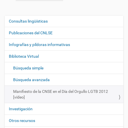
Consultas lingüísticas
N
a
Publicaciones del CNLSE
v
e
Infografías y píldoras informativas
g
Biblioteca Virtual
a
c
Búsqueda simple
i
ó
Búsqueda avanzada
n
Manifiesto de la CNSE en el Día del Orgullo LGTB 2012
[vídeo]
Investigación
Otros recursos