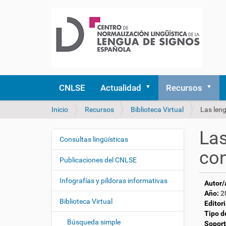
CNLSE
Actualidad
Recursos
U
Inicio
Recursos
Biblioteca Virtual
Las leng
s
t
Las
e
Consultas lingüísticas
N
d
con
a
e
Publicaciones del CNLSE
v
s
e
t
Infografías y píldoras informativas
Autor/
á
g
Año:
2
a
Biblioteca Virtual
a
Editori
q
Tipo d
c
u
Búsqueda simple
Soport