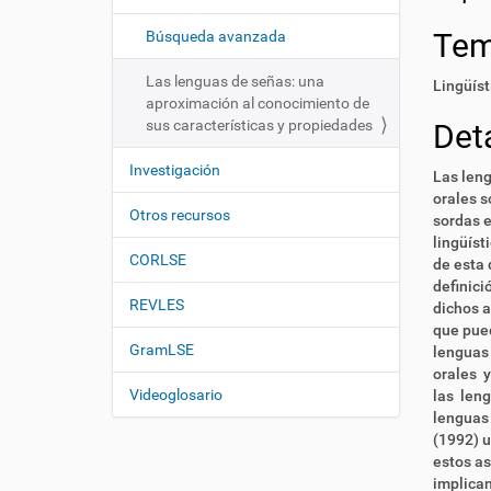
i
í
:
ó
Te
Búsqueda avanzada
n
Las lenguas de señas: una
Lingüíst
aproximación al conocimiento de
sus características y propiedades
Deta
Investigación
Las leng
orales s
Otros recursos
sordas e
lingüíst
CORLSE
de esta 
definici
REVLES
dichos a
que pued
GramLSE
lenguas 
orales y
Videoglosario
las leng
lenguas 
(1992) u
estos as
implican