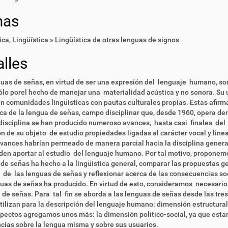
mas
ica
,
Lingüística » Lingüística de otras lenguas de signos
lles
uas de señas, en virtud de ser una expresión del lenguaje humano, so
ólo porel hecho de manejar una materialidad acústica y no sonora. Su 
n comunidades lingüísticas con pautas culturales propias. Estas afirm
ica de la lengua de señas, campo disciplinar que, desde 1960, opera de
disciplina se han producido numeroso avances, hasta casi finales del 
ón de su objeto de estudio propiedades ligadas al carácter vocal y lin
vances habrían permeado de manera parcial hacia la disciplina gener
en aportar al estudio del lenguaje humano. Por tal motivo, proponem
de señas ha hecho a la lingüística general, comparar las propuestas
 de las lenguas de señas y reflexionar acerca de las consecuencias soc
uas de señas ha producido. En virtud de esto, consideramos necesario
de señas. Para tal fin se aborda a las lenguas de señas desde las tres
tilizan para la descripción del lenguaje humano: dimensión estructur
pectos agregamos unos más: la dimensión político-social, ya que estam
cias sobre la lengua misma y sobre sus usuarios.