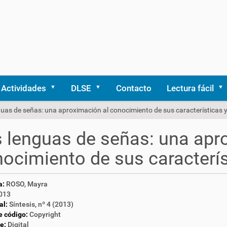
Actividades
DLSE
Contacto
Lectura fácil
uas de señas: una aproximación al conocimiento de sus características 
 lenguas de señas: una apr
ocimiento de sus caracterís
a:
ROSO, Mayra
013
al:
Síntesis, nº 4 (2013)
e código:
Copyright
e:
Digital