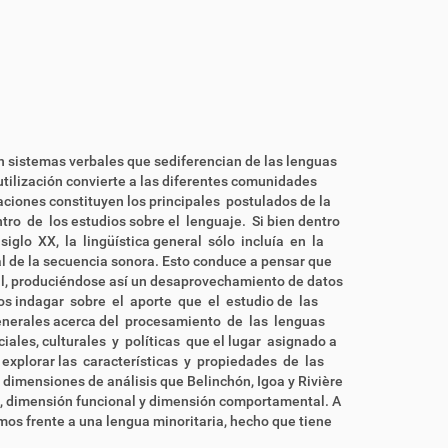
n sistemas verbales que sediferencian de las lenguas
utilización convierte a las diferentes comunidades
aciones constituyen los principales postulados de la
ntro de los estudios sobre el lenguaje. Si bien dentro
siglo XX, la lingüística general sólo incluía en la
eal de la secuencia sonora. Esto conduce a pensar que
al, produciéndose así un desaprovechamiento de datos
os indagar sobre el aporte que el estudio de las
 generales acerca del procesamiento de las lenguas
iales, culturales y políticas que el lugar asignado a
 explorar las características y propiedades de las
 dimensiones de análisis que Belinchón, Igoa y Rivière
al, dimensión funcional y dimensión comportamental. A
os frente a una lengua minoritaria, hecho que tiene