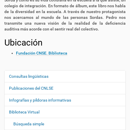
Sorda y cómo es su vida cotidiana en la escuela a la que asiste, un
colegio de integración. En formato de álbum, este libro nos habla
de la diversidad en la escuela. A través de nuestro protagonista
nos acercamos al mundo de las personas Sordas. Pedro nos
transmite una nueva visión de la realidad de la deficiencia
auditiva más acorde con el sentir real del colectivo.
Ubicación
Fundación CNSE. Biblioteca
Consultas lingüísticas
N
a
Publicaciones del CNLSE
v
e
Infografías y píldoras informativas
g
Biblioteca Virtual
a
c
Búsqueda simple
i