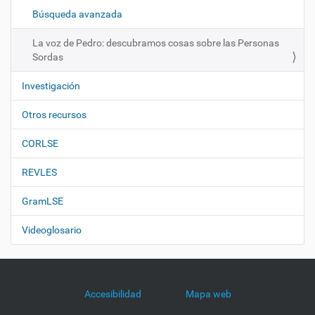
ó
Búsqueda avanzada
n
La voz de Pedro: descubramos cosas sobre las Personas
Sordas
Investigación
Otros recursos
CORLSE
REVLES
GramLSE
Videoglosario
Accesibilidad
Mapa web