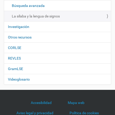
ó
Búsqueda avanzada
n
La sílaba y la lengua de signos
Investigación
Otros recursos
CORLSE
REVLES
GramLSE
Videoglosario
Accesibilidad
Mapa web
Aviso legal y privacidad
Política de cookies