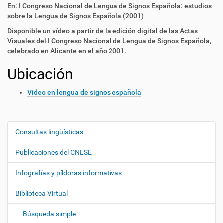
En: I Congreso Nacional de Lengua de Signos Española: estudios
sobre la Lengua de Signos Española (2001)
Disponible un vídeo a partir de la edición digital de las Actas
Visuales del I Congreso Nacional de Lengua de Signos Española,
celebrado en Alicante en el año 2001.
Ubicación
Vídeo en lengua de signos española
Consultas lingüísticas
N
a
Publicaciones del CNLSE
v
e
Infografías y píldoras informativas
g
Biblioteca Virtual
a
c
Búsqueda simple
i