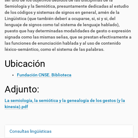
ser uno de los objetivos debidos de las disciplinas de la
Semiología y la Semiótica, presuntamente dedicadas al estudio
de los códigos y sistemas de signos en general, amén de la
Lingüística (que también deberí a ocuparse, si, si y si, del
lenguaje de signos como tal sistema de lenguaje hablado),
puesto que hay determinadas modalidades de gesto o expresión
signada como las mismas señas, que se prestan efectivamente a
las funciones de enunciación hablada y al uso de contenido
léxico-semántico, como el sistema de las palabras.
Ubicación
Fundación CNSE. Biblioteca
Adjunto:
La semiología, la semiótica y la genealogía de los gestos (y la
kinesia).pdf
Consultas lingüísticas
N