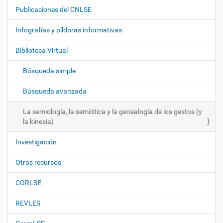
a
Publicaciones del CNLSE
v
e
Infografías y píldoras informativas
g
Biblioteca Virtual
a
c
Búsqueda simple
i
ó
Búsqueda avanzada
n
La semiología, la semiótica y la genealogía de los gestos (y
la kinesia)
Investigación
Otros recursos
CORLSE
REVLES