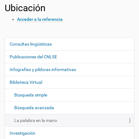
Ubicación
Acceder a la referencia
Consultas lingüísticas
N
a
Publicaciones del CNLSE
v
e
Infografías y píldoras informativas
g
Biblioteca Virtual
a
c
Búsqueda simple
i
ó
Búsqueda avanzada
n
La palabra en la mano
Investigación