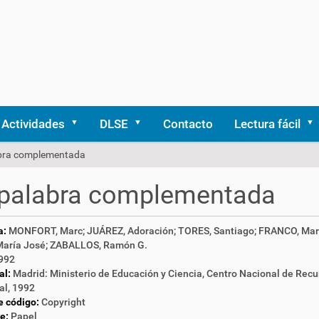
Actividades
DLSE
Contacto
Lectura fácil
bra complementada
 palabra complementada
a:
MONFORT, Marc; JUÁREZ, Adoración; TORES, Santiago; FRANCO, Marí
María José; ZABALLOS, Ramón G.
992
al:
Madrid: Ministerio de Educación y Ciencia, Centro Nacional de Recu
al, 1992
e código:
Copyright
e:
Papel