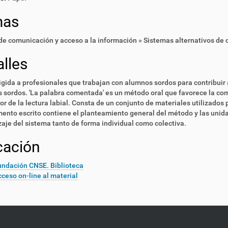
mas
e comunicación y acceso a la información » Sistemas alternativos de
lles
igida a profesionales que trabajan con alumnos sordos para contribuir a
s sordos. 'La palabra comentada' es un método oral que favorece la co
dor de la lectura labial. Consta de un conjunto de materiales utilizados
ento escrito contiene el planteamiento general del método y las unidad
aje del sistema tanto de forma individual como colectiva.
cación
undación CNSE. Biblioteca
ceso on-line al material