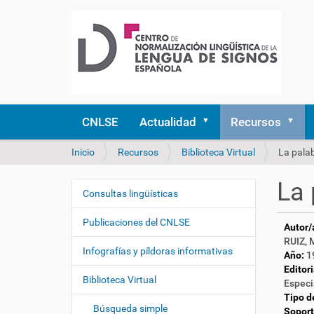
CNLSE
Actualidad
Recursos
U
Inicio
Recursos
Biblioteca Virtual
La pala
s
t
La
e
Consultas lingüísticas
N
d
a
e
Publicaciones del CNLSE
Autor/
v
s
RUIZ, 
e
t
Infografías y píldoras informativas
Año:
1
á
g
Editori
a
Biblioteca Virtual
a
Especi
q
Tipo d
c
u
Búsqueda simple
Soport