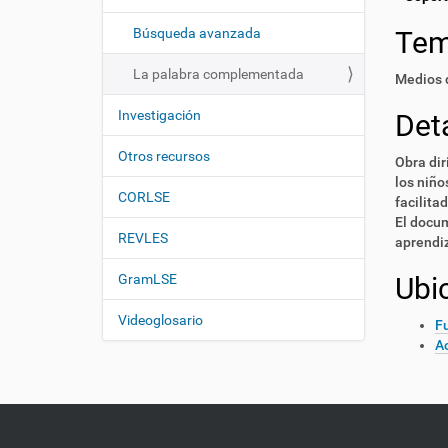
i
í
:
ó
Búsqueda avanzada
Te
n
La palabra complementada
Medios d
Investigación
Deta
Otros recursos
Obra dir
los niño
CORLSE
facilita
El docum
REVLES
aprendiz
GramLSE
Ubi
Videoglosario
F
Ac