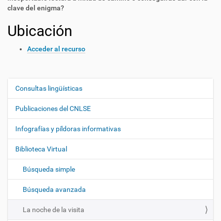
clave del enigma?
Ubicación
Acceder al recurso
Consultas lingüísticas
N
a
Publicaciones del CNLSE
v
e
Infografías y píldoras informativas
g
Biblioteca Virtual
a
c
Búsqueda simple
i
ó
Búsqueda avanzada
n
La noche de la visita