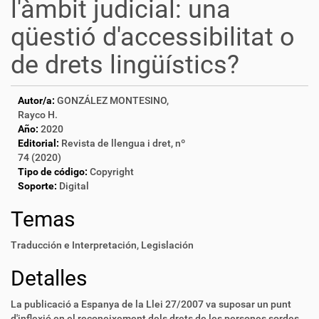
l'àmbit judicial: una
qüestió d'accessibilitat o
de drets lingüístics?
Autor/a:
GONZÁLEZ MONTESINO,
Rayco H.
Año:
2020
Editorial:
Revista de llengua i dret, nº
74 (2020)
Tipo de código:
Copyright
Soporte:
Digital
Temas
Traducción e Interpretación
,
Legislación
Detalles
La publicació a Espanya de la Llei 27/2007 va suposar un punt
d'inflexió en el reconeixement dels drets de les persones sordes