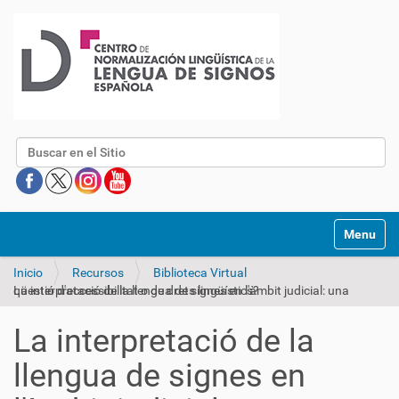
Buscar
Mostrar/O
Inicio
Recursos
Biblioteca Virtual
La interpretació de la llengua de signes en l'àmbit judicial: una qüestió d'accessibilitat o de drets lingüístics?
La interpretació de la
llengua de signes en