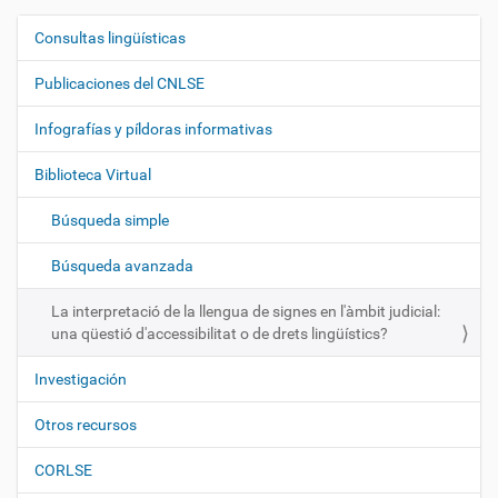
Consultas lingüísticas
N
a
Publicaciones del CNLSE
v
e
Infografías y píldoras informativas
g
Biblioteca Virtual
a
c
Búsqueda simple
i
ó
Búsqueda avanzada
n
La interpretació de la llengua de signes en l'àmbit judicial:
una qüestió d'accessibilitat o de drets lingüístics?
Investigación
Otros recursos
CORLSE