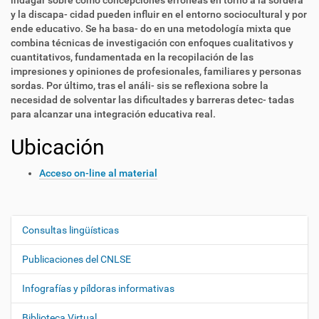
indagar sobre cómo concepciones erróneas en torno a la sordera
y la discapa- cidad pueden influir en el entorno sociocultural y por
ende educativo. Se ha basa- do en una metodología mixta que
combina técnicas de investigación con enfoques cualitativos y
cuantitativos, fundamentada en la recopilación de las
impresiones y opiniones de profesionales, familiares y personas
sordas. Por último, tras el análi- sis se reflexiona sobre la
necesidad de solventar las dificultades y barreras detec- tadas
para alcanzar una integración educativa real.
Ubicación
Acceso on-line al material
Consultas lingüísticas
N
a
Publicaciones del CNLSE
v
e
Infografías y píldoras informativas
g
Biblioteca Virtual