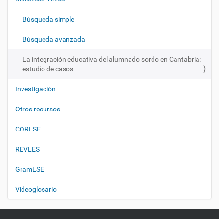
a
c
Búsqueda simple
i
ó
Búsqueda avanzada
n
La integración educativa del alumnado sordo en Cantabria:
estudio de casos
Investigación
Otros recursos
CORLSE
REVLES
GramLSE
Videoglosario