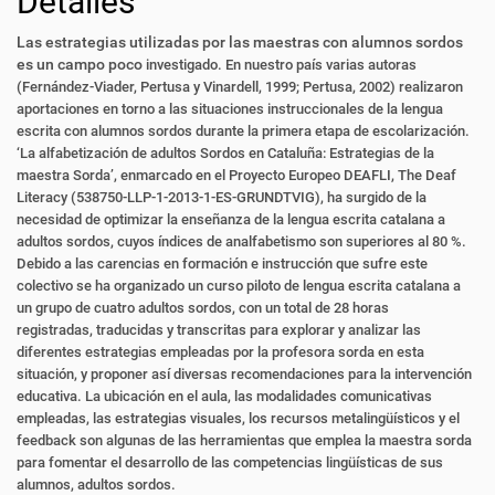
Detalles
Las estrategias utilizadas por las maestras con alumnos sordos
es un campo poco
investigado. En nuestro país varias autoras
(Fernández-Viader, Pertusa y Vinardell,
1999; Pertusa, 2002) realizaron
aportaciones en torno a las situaciones instruccionales de la lengua
escrita con alumnos sordos durante la primera etapa de
escolarización.
‘La alfabetización de adultos Sordos en Cataluña: Estrategias de
la
maestra Sorda’, enmarcado en el Proyecto Europeo DEAFLI, The Deaf
Literacy
(538750-LLP-1-2013-1-ES-GRUNDTVIG), ha surgido de la
necesidad de optimizar
la enseñanza de la lengua escrita catalana a
adultos sordos, cuyos índices de analfabetismo son superiores al 80 %.
Debido a las carencias en formación e instrucción que sufre este
colectivo se ha organizado un curso piloto de lengua escrita
catalana a
un grupo de cuatro adultos sordos, con un total de 28 horas
registradas,
traducidas y transcritas para explorar y analizar las
diferentes estrategias empleadas por la profesora sorda en esta
situación, y proponer así diversas recomendaciones para la intervención
educativa. La ubicación en el aula, las modalidades
comunicativas
empleadas, las estrategias visuales, los recursos metalingüísticos
y el
feedback son algunas de las herramientas que emplea la maestra sorda
para
fomentar el desarrollo de las competencias lingüísticas de sus
alumnos, adultos
sordos.