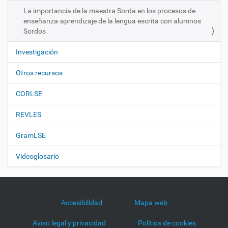
n
La importancia de la maestra Sorda en los procesos de
enseñanza-aprendizaje de la lengua escrita con alumnos
Sordos
Investigación
Otros recursos
CORLSE
REVLES
GramLSE
Videoglosario
Accesibilidad
Mapa web
Aviso legal y privacidad
Política de cookies