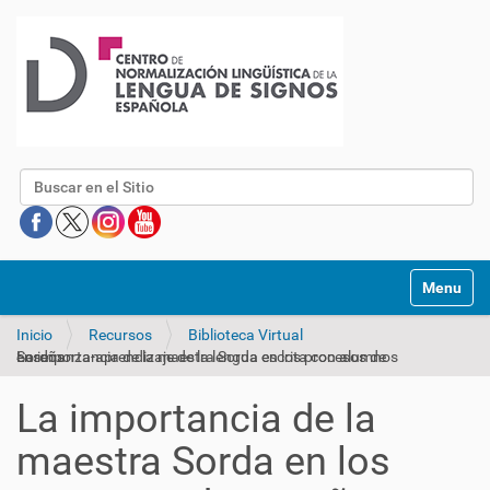
Buscar
Mostrar/O
Inicio
Recursos
Biblioteca Virtual
La importancia de la maestra Sorda en los procesos de enseñanza-aprendizaje de la lengua escrita con alumnos Sordos
La importancia de la
maestra Sorda en los