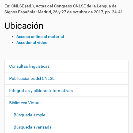
En: CNLSE (ed.), Actas del Congreso CNLSE de la Lengua de
Signos Española: Madrid, 26 y 27 de octubre de 2017, pp. 24-41.
Ubicación
Acceso online al material
Acceder al vídeo
Consultas lingüísticas
N
a
Publicaciones del CNLSE
v
e
Infografías y píldoras informativas
g
Biblioteca Virtual
a
c
Búsqueda simple
i
ó
Búsqueda avanzada