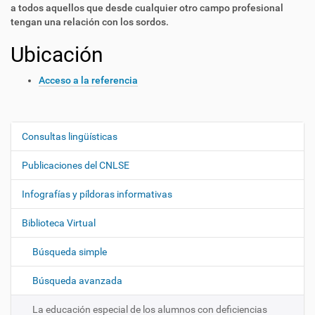
a todos aquellos que desde cualquier otro campo profesional
tengan una relación con los sordos.
Ubicación
Acceso a la referencia
Consultas lingüísticas
N
a
Publicaciones del CNLSE
v
e
Infografías y píldoras informativas
g
Biblioteca Virtual
a
c
Búsqueda simple
i
ó
Búsqueda avanzada
n
La educación especial de los alumnos con deficiencias