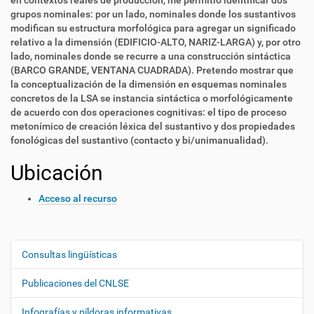
en contextos reales de producción, me permitió identificar dos
grupos nominales: por un lado, nominales donde los sustantivos
modifican su estructura morfológica para agregar un significado
relativo a la dimensión (EDIFICIO-ALTO, NARIZ-LARGA) y, por otro
lado, nominales donde se recurre a una construcción sintáctica
(BARCO GRANDE, VENTANA CUADRADA). Pretendo mostrar que
la conceptualización de la dimensión en esquemas nominales
concretos de la LSA se instancia sintáctica o morfológicamente
de acuerdo con dos operaciones cognitivas: el tipo de proceso
metonímico de creación léxica del sustantivo y dos propiedades
fonológicas del sustantivo (contacto y bi/unimanualidad).
Ubicación
Acceso al recurso
Consultas lingüísticas
N
a
Publicaciones del CNLSE
v
e
Infografías y píldoras informativas