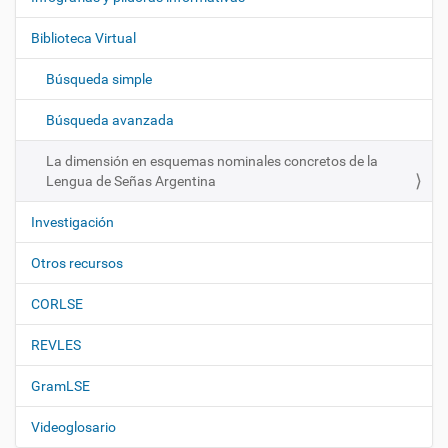
g
Biblioteca Virtual
a
c
Búsqueda simple
i
ó
Búsqueda avanzada
n
La dimensión en esquemas nominales concretos de la
Lengua de Señas Argentina
Investigación
Otros recursos
CORLSE
REVLES
GramLSE
Videoglosario