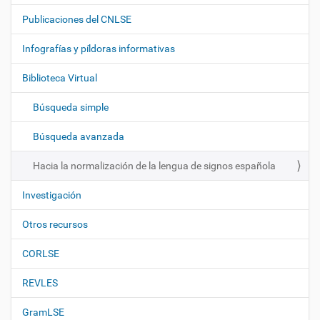
a
Publicaciones del CNLSE
v
e
Infografías y píldoras informativas
g
Biblioteca Virtual
a
c
Búsqueda simple
i
ó
Búsqueda avanzada
n
Hacia la normalización de la lengua de signos española
Investigación
Otros recursos
CORLSE
REVLES
GramLSE