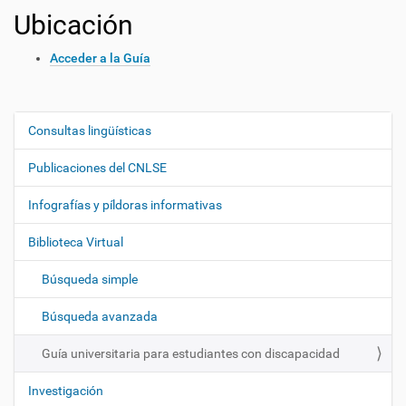
Ubicación
Acceder a la Guía
Consultas lingüísticas
N
a
Publicaciones del CNLSE
v
e
Infografías y píldoras informativas
g
Biblioteca Virtual
a
c
Búsqueda simple
i
ó
Búsqueda avanzada
n
Guía universitaria para estudiantes con discapacidad
Investigación