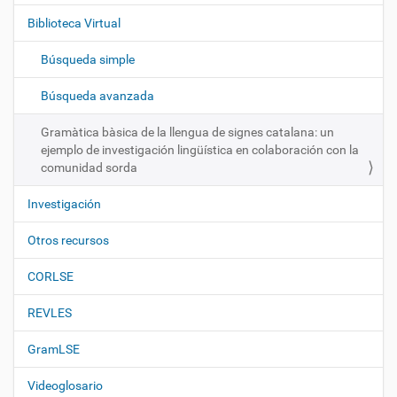
g
Biblioteca Virtual
a
c
Búsqueda simple
i
ó
Búsqueda avanzada
n
Gramàtica bàsica de la llengua de signes catalana: un
ejemplo de investigación lingüística en colaboración con la
comunidad sorda
Investigación
Otros recursos
CORLSE
REVLES
GramLSE
Videoglosario