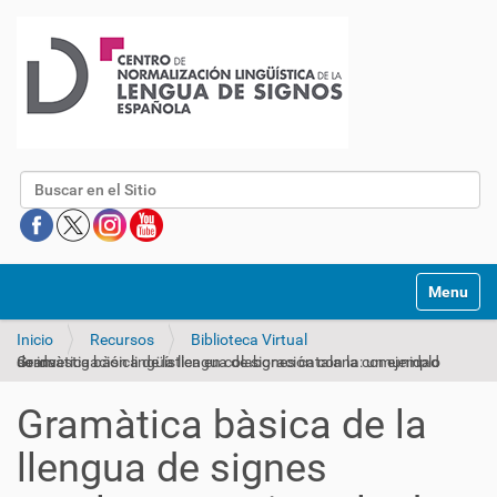
Buscar
Mostrar/O
Inicio
Recursos
Biblioteca Virtual
Gramàtica bàsica de la llengua de signes catalana: un ejemplo de investigación lingüística en colaboración con la comunidad sorda
Gramàtica bàsica de la
llengua de signes