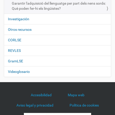
Garantir l'adquisició del llenguatge per part dels nens sords:
Què poden fer-hi els lingüistes?
Investigación
Otros recursos
CORLSE
REVLES
GramLSE
Videoglosario
Accesibilidad
Mapa web
Aviso legal y privacidad
Política de cookies