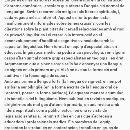
Els pares d’infants sords necessiten orientació en la construcció
d’entorns domèstics i escolars que afecten l’adquisició normal del
llenguatge. Sovint recorren als metges i als líders espirituals, i,
cada vegada més, a Internet. Aquest es fonts poden estar
insuficientment informades sobre temes crucials, com les
qüestions sobre la plasticitat del cervell relacionades amb el risc
de privació lingüística i el retard o la interrupció en el
desenvolupament d’habilitats cognitives vinculades amb la
capacitat lingüística. Hem format un equip d’especialistes en
educació, lingüística, medicina pediàtrica i psicologia, i en alguns
casos s’han unit al nostre grup especialistes en teologia i en dret.
Argumentem que als nens sords se’ls ha d’ensenyar una llengua
de signes en els primers anys. Això no exclou la formació oral-
auditiva ni la tecnologia de suport.
Amb una primera llengua forta (la llengua de signes), el nen pot
arribar a ser bilingüe (en la forma escrita de la llengua oral de
l’entorn i, potser, la forma parlada), i d’aquesta manera acumular
els beneficis del bilingüisme. Hem publicat en revistes mèdiques,
dirigint-nos als met ges d’atenció primària, en una revista amb
líders espirituals com a públic lector, i en una re vista de
legislació sanitària. Tenim articles en curs que s’adrecen a
educadors i professionals mèdics. Els membres de l’equip
presenten les troballes en conferències, treballen en grups de