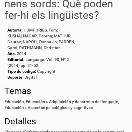
nens sords: Què poden
fer-hi els lingüistes?
Autor/a:
HUMPHRIES, Tom;
KUSHALNAGAR, Poorna; MATHUR,
Gaurav; NAPOLI, Donna Jo; PADDEN,
Carol; RATHMANN, Christian
Año:
2014
Editorial:
Language. Vol. 90, Nº 2
(2014) pp. 31-52
Tipo de código:
Copyright
Soporte:
Digital
Temas
Educación
,
Educación » Adquisición y desarrollo del lenguaje
,
Educación » Aspectos psicológicos y cognitivos
Detalles