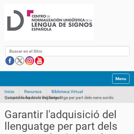
Buscar
Mostrar/O
Inicio
Recursos
Biblioteca Virtual
Garantir l'adquisició del llenguatge per part dels nens sords: Què poden fer-hi els lingüistes?
Garantir l'adquisició del
llenguatge per part dels