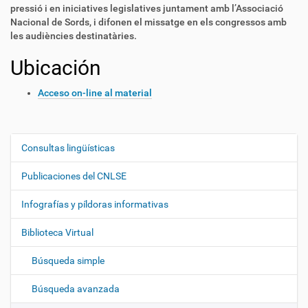
pressió i en iniciatives legislatives juntament amb l’Associació
Nacional de Sords, i difonen el missatge en els congressos amb
les audiències destinatàries.
Ubicación
Acceso on-line al material
Consultas lingüísticas
N
a
Publicaciones del CNLSE
v
e
Infografías y píldoras informativas
g
Biblioteca Virtual
a
c
Búsqueda simple
i
ó
Búsqueda avanzada
n