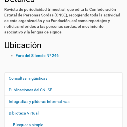
Revista de periodicidad trimestral, que edita la Confederación
Estatal de Personas Sordas (CNSE), recogiendo toda la actividad
de esta organización y su Fundación, así como reportajes y
noticias referidos a las personas sordas, el movimiento
asociativo y la lengua de signos.
Ubicación
Faro del Silencio Nº 246
Consultas lingüísticas
N
a
Publicaciones del CNLSE
v
e
Infografías y píldoras informativas
g
Biblioteca Virtual
a
c
Búsqueda simple