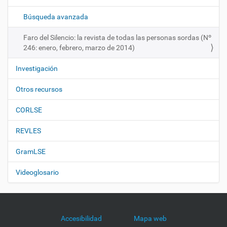
i
ó
Búsqueda avanzada
n
Faro del Silencio: la revista de todas las personas sordas (Nº
246: enero, febrero, marzo de 2014)
Investigación
Otros recursos
CORLSE
REVLES
GramLSE
Videoglosario
Accesibilidad
Mapa web