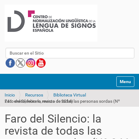
Buscar
Mostrar/O
Inicio
Recursos
Biblioteca Virtual
Faro del Silencio: la revista de todas las personas sordas (Nº 246: enero, febrero, marzo de 2014)
Faro del Silencio: la
revista de todas las