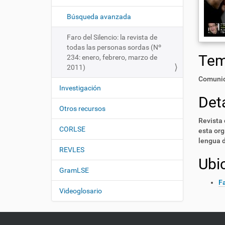
i
í
:
ó
Búsqueda avanzada
n
Faro del Silencio: la revista de
todas las personas sordas (Nº
Te
234: enero, febrero, marzo de
2011)
Comunid
Investigación
Deta
Otros recursos
Revista 
CORLSE
esta org
lengua d
REVLES
Ubi
GramLSE
Fa
Videoglosario