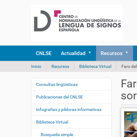
CNLSE
Actualidad
Recursos
U
Inicio
Recursos
Biblioteca Virtual
Faro del
s
t
Far
e
Consultas lingüísticas
N
d
sor
a
e
Publicaciones del CNLSE
v
s
e
t
Infografías y píldoras informativas
á
g
a
Biblioteca Virtual
a
q
c
u
Búsqueda simple