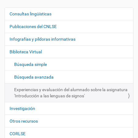
Consultas lingüísticas
N
a
Publicaciones del CNLSE
v
e
Infografías y píldoras informativas
g
Biblioteca Virtual
a
c
Búsqueda simple
i
ó
Búsqueda avanzada
n
Experiencias y evaluación del alumnado sobre la asignatura
'Introducción a las lenguas de signos'
Investigación
Otros recursos
CORLSE