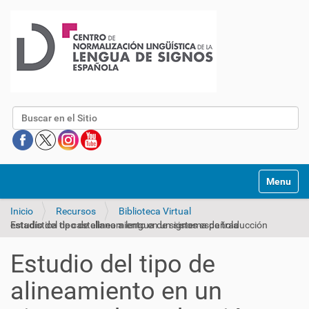
Buscar
Mostrar/O
Inicio
Recursos
Biblioteca Virtual
Estudio del tipo de alineamiento en un sistema de traducción estadística de castellano a lengua de signos española
Estudio del tipo de
alineamiento en un