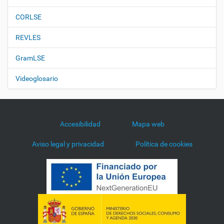
CORLSE
REVLES
GramLSE
Videoglosario
Accesibilidad
Mapa web
Aviso legal y privacidad
Política de cookies