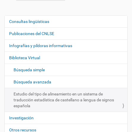
Consultas lingüísticas
N
a
Publicaciones del CNLSE
v
e
Infografías y píldoras informativas
g
Biblioteca Virtual
a
c
Búsqueda simple
i
ó
Búsqueda avanzada
n
Estudio del tipo de alineamiento en un sistema de
traducción estadística de castellano a lengua de signos
española
Investigación
Otros recursos