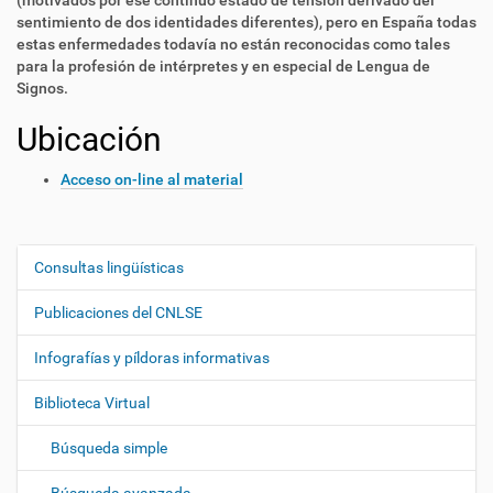
(motivados por ese continuo estado de tensión derivado del
sentimiento de dos identidades diferentes), pero en España todas
estas enfermedades todavía no están reconocidas como tales
para la profesión de intérpretes y en especial de Lengua de
Signos.
Ubicación
Acceso on-line al material
Consultas lingüísticas
N
a
Publicaciones del CNLSE
v
e
Infografías y píldoras informativas
g
Biblioteca Virtual
a
c
Búsqueda simple
i
ó