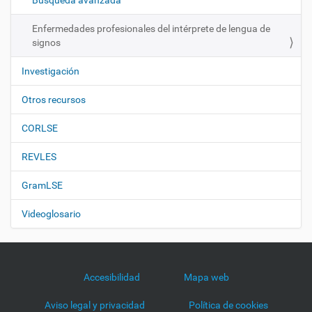
Búsqueda avanzada
n
Enfermedades profesionales del intérprete de lengua de
signos
Investigación
Otros recursos
CORLSE
REVLES
GramLSE
Videoglosario
Accesibilidad
Mapa web
Aviso legal y privacidad
Política de cookies