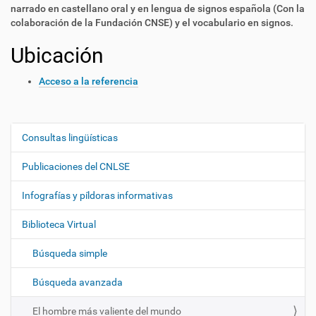
narrado en castellano oral y en lengua de signos española (Con la
colaboración de la Fundación CNSE) y el vocabulario en signos.
Ubicación
Acceso a la referencia
Consultas lingüísticas
N
a
Publicaciones del CNLSE
v
e
Infografías y píldoras informativas
g
Biblioteca Virtual
a
c
Búsqueda simple
i
ó
Búsqueda avanzada
n
El hombre más valiente del mundo