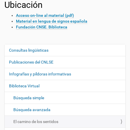
Ubicación
Acceso on-line al material (pdf)
Material en lengua de signos española
Fundación CNSE. Biblioteca
Consultas lingüísticas
N
a
Publicaciones del CNLSE
v
e
Infografías y píldoras informativas
g
Biblioteca Virtual
a
c
Búsqueda simple
i
ó
Búsqueda avanzada
n
El camino de los sentidos