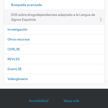
ó
Búsqueda avanzada
n
DVD sobre drogodependencias adaptado a la Lengua de
Signos Española
Investigación
Otros recursos
CORLSE
REVLES
GramLSE
Videoglosario
Accesibilidad
Mapa web