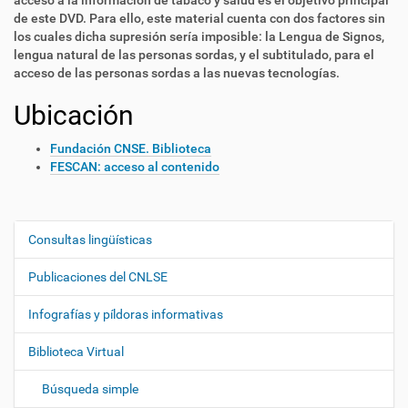
acceso a la información de tabaco y salud es el objetivo principal
de este DVD. Para ello, este material cuenta con dos factores sin
los cuales dicha supresión sería imposible: la Lengua de Signos,
lengua natural de las personas sordas, y el subtitulado, para el
acceso de las personas sordas a las nuevas tecnologías.
Ubicación
Fundación CNSE. Biblioteca
FESCAN: acceso al contenido
Consultas lingüísticas
N
a
Publicaciones del CNLSE
v
e
Infografías y píldoras informativas
g
Biblioteca Virtual
a
c
Búsqueda simple
i