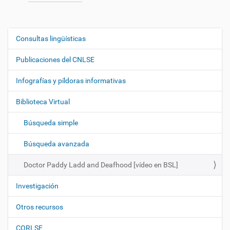
Consultas lingüísticas
N
a
Publicaciones del CNLSE
v
e
Infografías y píldoras informativas
g
Biblioteca Virtual
a
c
Búsqueda simple
i
ó
Búsqueda avanzada
n
Doctor Paddy Ladd and Deafhood [vídeo en BSL]
Investigación
Otros recursos
CORLSE