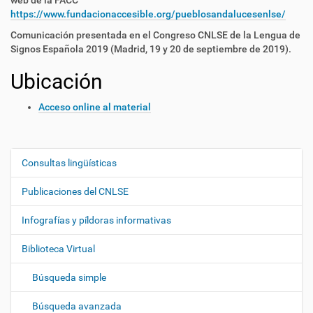
web de la FACC
https://www.fundacionaccesible.org/pueblosandalucesenlse/
Comunicación presentada en el Congreso CNLSE de la Lengua de
Signos Española 2019 (Madrid, 19 y 20 de septiembre de 2019).
Ubicación
Acceso online al material
Consultas lingüísticas
N
a
Publicaciones del CNLSE
v
e
Infografías y píldoras informativas
g
Biblioteca Virtual
a
c
Búsqueda simple
i
ó
Búsqueda avanzada