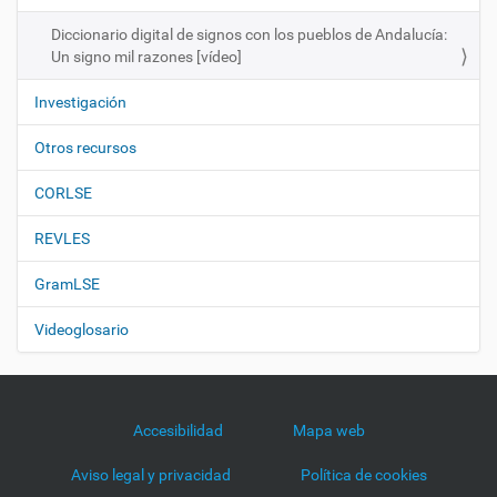
n
Diccionario digital de signos con los pueblos de Andalucía:
Un signo mil razones [vídeo]
Investigación
Otros recursos
CORLSE
REVLES
GramLSE
Videoglosario
Accesibilidad
Mapa web
Aviso legal y privacidad
Política de cookies