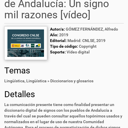
de Andalucía: Un signo
mil razones [vídeo]
Autor/a:
GÓMEZ FERNÁNDEZ, Alfredo
Año:
2019
Editorial:
Madrid: CNLSE, 2019
Tipo de código:
Copyright
Soporte:
Vídeo digital
Temas
Lingüística
,
Lingüística » Diccionarios y glosarios
Detalles
La comunicación presente tiene como finalidad presentar un
diccionario digital de signos con los pueblos de Andalucía a
través del cual se pueden consultar aquellos topónimos usados y
normalizados en el lugar de uso de nuestra Comunidad
Autónoma. Para el proceso de normativización de dichos signos