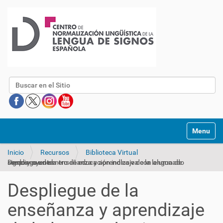
Buscar
Mostrar/O
Inicio
Recursos
Biblioteca Virtual
Despliegue de la enseñanza y aprendizaje de la lengua de signos en un centro de educación inclusiva con alumnado sordo y oyente
Despliegue de la
enseñanza y aprendizaje