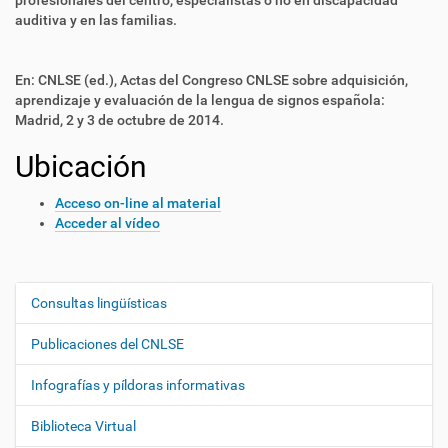
profesionales del centro, especialistas o no en discapacidad
auditiva y en las familias.
En: CNLSE (ed.), Actas del Congreso CNLSE sobre adquisición,
aprendizaje y evaluación de la lengua de signos española:
Madrid, 2 y 3 de octubre de 2014.
Ubicación
Acceso on-line al material
Acceder al vídeo
Consultas lingüísticas
N
a
Publicaciones del CNLSE
v
e
Infografías y píldoras informativas
g
Biblioteca Virtual
a