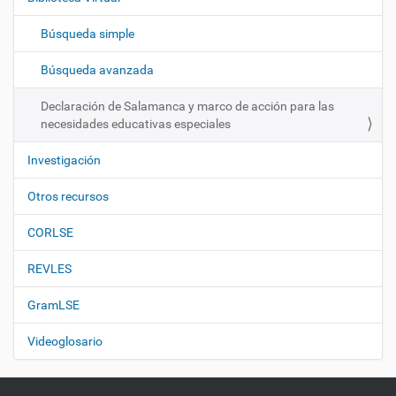
a
c
Búsqueda simple
i
ó
Búsqueda avanzada
n
Declaración de Salamanca y marco de acción para las
necesidades educativas especiales
Investigación
Otros recursos
CORLSE
REVLES
GramLSE
Videoglosario