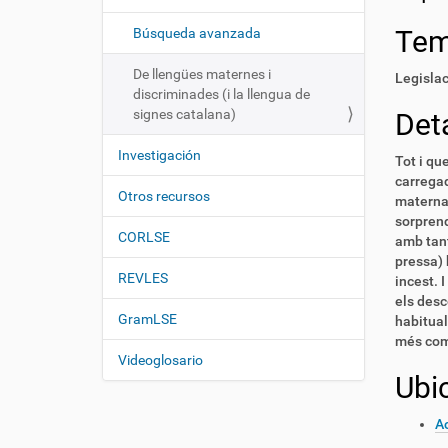
i
í
:
ó
Te
Búsqueda avanzada
n
De llengües maternes i
Legisla
discriminades (i la llengua de
signes catalana)
Deta
Investigación
Tot i qu
carregad
Otros recursos
materna 
sorprend
CORLSE
amb tant
pressa) 
REVLES
incest. 
els desc
GramLSE
habitual
més comp
Videoglosario
Ubi
Ac