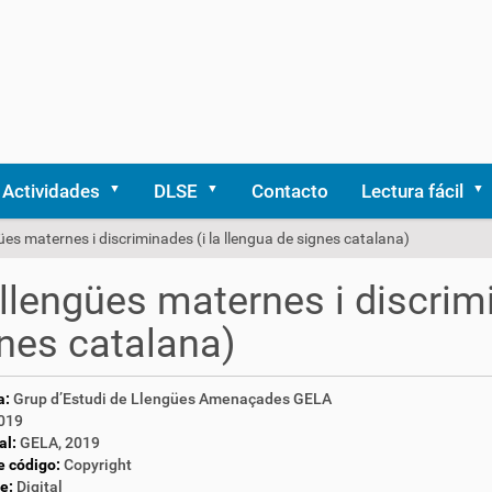
Actividades
DLSE
Contacto
Lectura fácil
ües maternes i discriminades (i la llengua de signes catalana)
llengües maternes i discrimi
nes catalana)
a:
Grup d’Estudi de Llengües Amenaçades GELA
019
al:
GELA, 2019
e código:
Copyright
e:
Digital