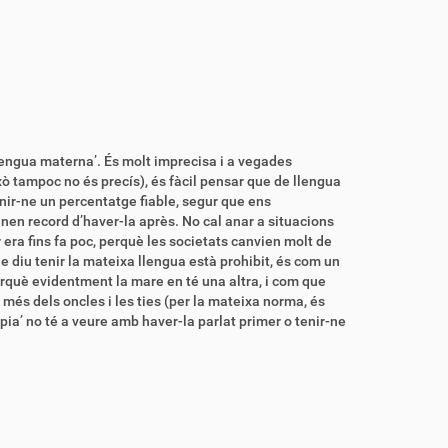
llengua materna’. És molt imprecisa i a vegades
ò tampoc no és precís), és fàcil pensar que de llengua
nir-ne un percentatge fiable, segur que ens
enen record d’haver-la après. No cal anar a situacions
 era fins fa poc, perquè les societats canvien molt de
e diu tenir la mateixa llengua està prohibit, és com un
Perquè evidentment la mare en té una altra, i com que
és dels oncles i les ties (per la mateixa norma, és
ròpia’ no té a veure amb haver-la parlat primer o tenir-ne