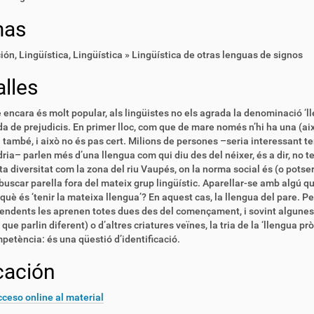
mas
ción
,
Lingüística
,
Lingüística » Lingüística de otras lenguas de signos
lles
e encara és molt popular, als lingüistes no els agrada la denominació ‘
a de prejudicis. En primer lloc, com que de mare només n’hi ha una (aix
també, i això no és pas cert. Milions de persones –seria interessant te
ria– parlen més d’una llengua com qui diu des del néixer, és a dir, no t
a diversitat com la zona del riu Vaupés, on la norma social és (o potser
buscar parella fora del mateix grup lingüístic. Aparellar-se amb algú qu
I què és ‘tenir la mateixa llengua’? En aquest cas, la llengua del pare. 
endents les aprenen totes dues des del començament, i sovint algunes m
 que parlin diferent) o d’altres criatures veïnes, la tria de la ‘llengua p
etència: és una qüestió d’identificació.
cación
ceso online al material