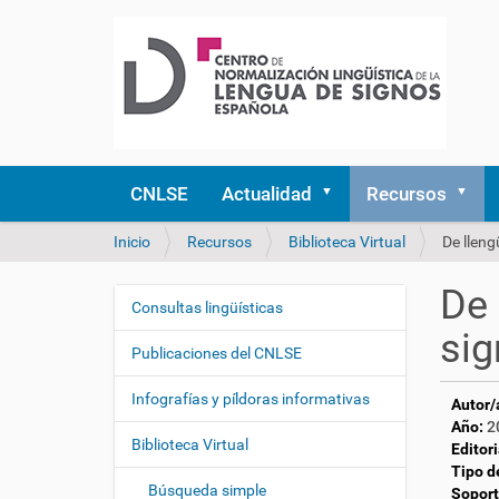
CNLSE
Actualidad
Recursos
U
Inicio
Recursos
Biblioteca Virtual
De lleng
s
t
De 
e
Consultas lingüísticas
N
d
sig
a
e
Publicaciones del CNLSE
v
s
e
t
Infografías y píldoras informativas
Autor/
á
g
Año:
2
a
Biblioteca Virtual
a
Editori
q
Tipo d
c
u
Búsqueda simple
Soport