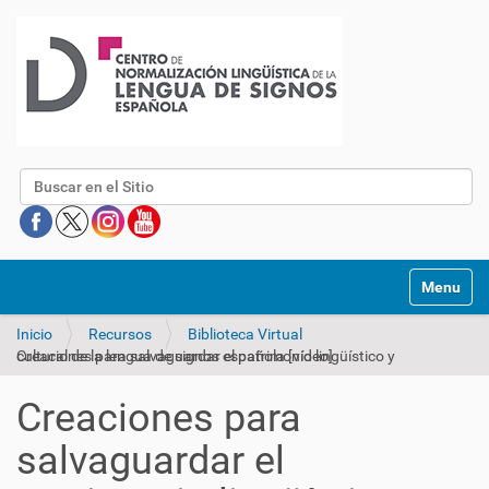
Buscar
Mostrar/O
Inicio
Recursos
Biblioteca Virtual
Creaciones para salvaguardar el patrimonio lingüístico y cultural de la lengua de signos española [vídeo]
Creaciones para
salvaguardar el