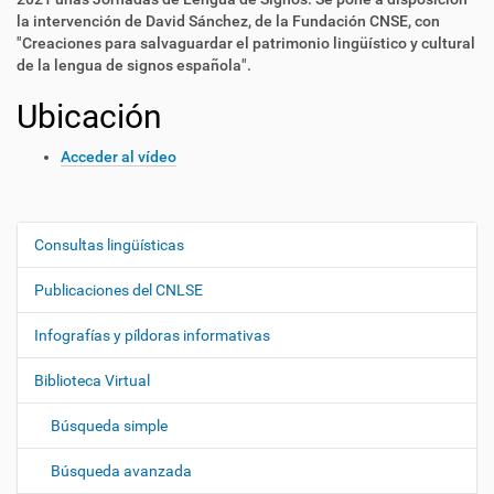
la intervención de David Sánchez, de la Fundación CNSE, con
"Creaciones para salvaguardar el patrimonio lingüístico y cultural
de la lengua de signos española".
Ubicación
Acceder al vídeo
Consultas lingüísticas
N
a
Publicaciones del CNLSE
v
e
Infografías y píldoras informativas
g
Biblioteca Virtual
a
c
Búsqueda simple
i
ó
Búsqueda avanzada