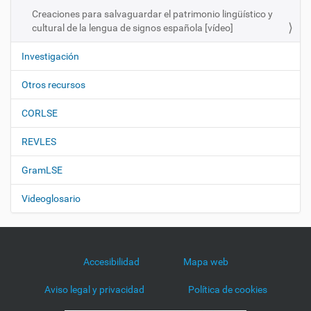
n
Creaciones para salvaguardar el patrimonio lingüístico y
cultural de la lengua de signos española [vídeo]
Investigación
Otros recursos
CORLSE
REVLES
GramLSE
Videoglosario
Accesibilidad
Mapa web
Aviso legal y privacidad
Política de cookies