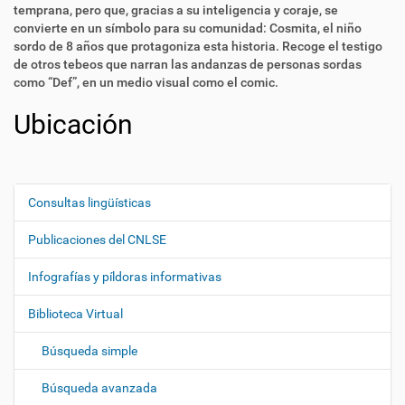
temprana, pero que, gracias a su inteligencia y coraje, se
convierte en un símbolo para su comunidad: Cosmita, el niño
sordo de 8 años que protagoniza esta historia. Recoge el testigo
de otros tebeos que narran las andanzas de personas sordas
como “Def”, en un medio visual como el comic.
Ubicación
Consultas lingüísticas
N
a
Publicaciones del CNLSE
v
e
Infografías y píldoras informativas
g
Biblioteca Virtual
a
c
Búsqueda simple
i
ó
Búsqueda avanzada