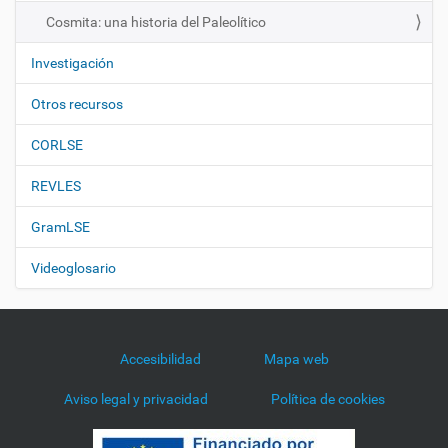
n
Cosmita: una historia del Paleolítico
Investigación
Otros recursos
CORLSE
REVLES
GramLSE
Videoglosario
Accesibilidad
Mapa web
Aviso legal y privacidad
Política de cookies