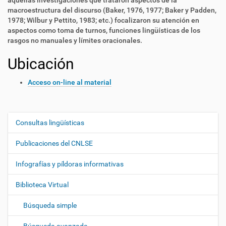
aquellas investigaciones que trataron aspectos de la
macroestructura del discurso (Baker, 1976, 1977; Baker y Padden,
1978; Wilbur y Pettito, 1983; etc.) focalizaron su atención en
aspectos como toma de turnos, funciones lingüísticas de los
rasgos no manuales y límites oracionales.
Ubicación
Acceso on-line al material
Consultas lingüísticas
N
a
Publicaciones del CNLSE
v
e
Infografías y píldoras informativas
g
Biblioteca Virtual
a
c
Búsqueda simple
i
ó