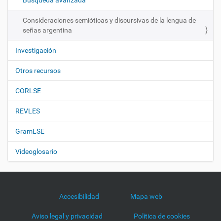
Búsqueda avanzada
n
Consideraciones semióticas y discursivas de la lengua de
señas argentina
Investigación
Otros recursos
CORLSE
REVLES
GramLSE
Videoglosario
Accesibilidad
Mapa web
Aviso legal y privacidad
Política de cookies